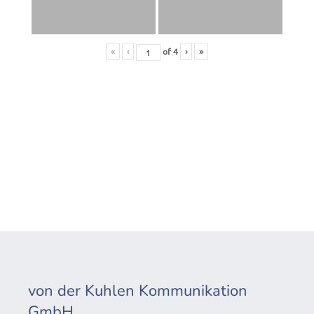
«
‹
of
4
›
»
von der Kuhlen Kommunikation
GmbH